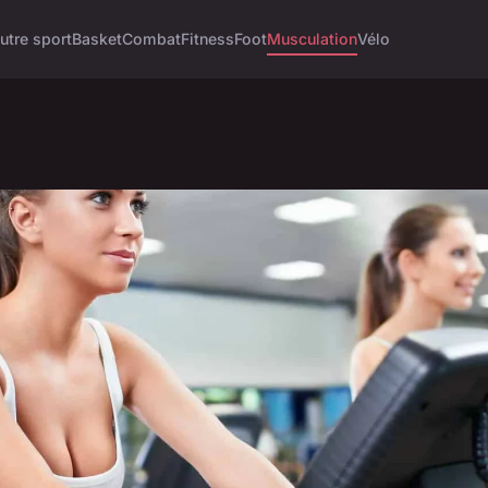
utre sport
Basket
Combat
Fitness
Foot
Musculation
Vélo